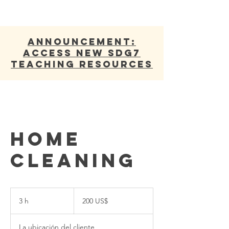
ANNOUNCEMENT:
Access new SDG7
Teaching Resources
Home
Cleaning
200
dólares
3 h
3
200 US$
estadounidenses
h
La ubicación del cliente