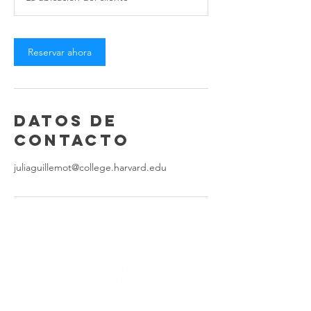
Reservar ahora
Datos de
contacto
juliaguillemot@college.harvard.edu
CONTÁCTENO
CONTÁCTENOS
S