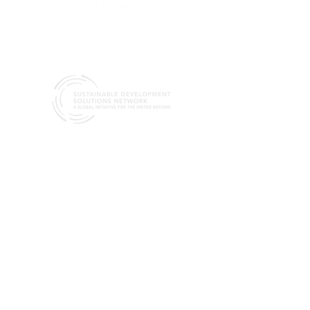
CONTÁCTENOS
SDSN moviliza el esfuerzo científico y
tecnológico mundial para promover soluciones
prácticas para el desarrollo sostenible, incluida
la implementación de los Objetivos de
Desarrollo Sostenible (ODS) y el Acuerdo
Climático de París.
19 rue Bergère
75009 Paris
France
+33 (0) 1 84 86 06 60