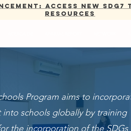
NCEMENT: Access new SDG7 
Resources
ACERCA DE
ANNUAL REPORT
NETWORK
A
chools Program aims to incorporat
nto schools globally by training
or the incorporation of the SDGs