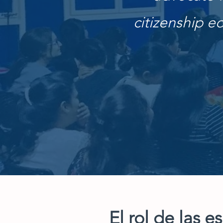
citizenship e
El rol de las 