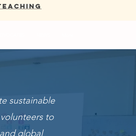
Teaching
DVOCATES
NEWS
More
e sustainable
 volunteers to
 and global